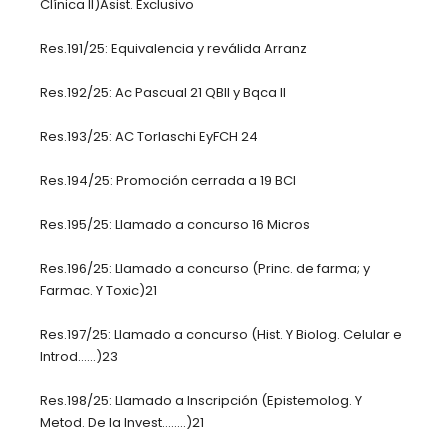
Clínica II)Asist. Exclusivo
Res.191/25: Equivalencia y reválida Arranz
Res.192/25: Ac Pascual 21 QBII y Bqca II
Res.193/25: AC Torlaschi EyFCH 24
Res.194/25: Promoción cerrada a 19 BCI
Res.195/25: Llamado a concurso 16 Micros
Res.196/25: Llamado a concurso (Princ. de farma; y
Farmac. Y Toxic)21
Res.197/25: Llamado a concurso (Hist. Y Biolog. Celular e
Introd……)23
Res.198/25: Llamado a Inscripción (Epistemolog. Y
Metod. De la Invest……..)21