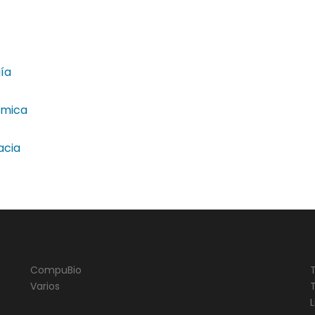
ía
ímica
acia
CompuBio
Varios
L