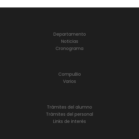
Departamento
Noticias
Cronograma
CompuBio
Varios
Trámites del alumno
Trámites del personal
Links de interés